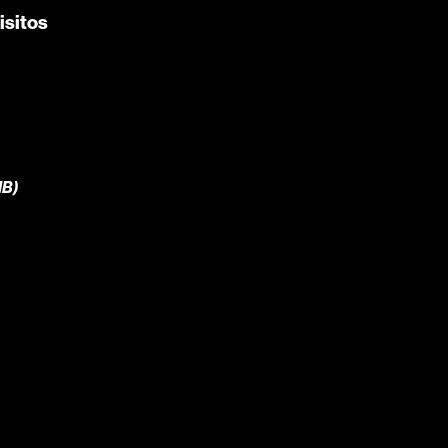
isitos
B)