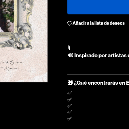
Añadir a la lista de deseos
🎙️
🔊 Inspirado por artistas
🎁 ¿Qué encontrarás en
✅ Drums con carácter, procesados para un sonido cálido y profesional
✅ Presets emocionales para Analog Lab V
✅ Voces atmosféricas listas para usar
✅ Capas sonoras y detalles que elevan tus beats
✅ MIDI progresivos para melodías profundas