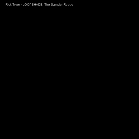
Rick Tyver
·
LOOPSHADE: The Sampler Rogue